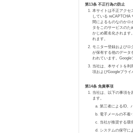
第13条 不正行為の防止
本サイトは不正アクセス
している reCAPT
間によるものなのかロボ
タをこのサービスのた
かじめ匿名化されます。
れます。
モニター登録およびログイ
が保有する他のデータを
われています。Goog
当社は、本サイトを利用
項およびGoogleプ
第14条 免責事項
当社は、以下の事項を
ます。
第三者によるID、
電子メールの不着
当社が推奨する環
システムの保守に