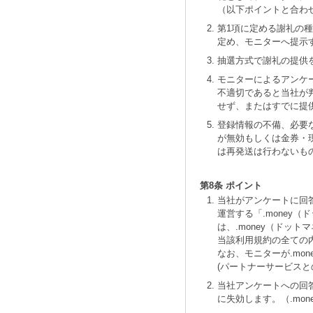
（以下ポイントと合わ
第1項に定める謝礼の
定め、モニターへ提示
抽選方式で謝礼の提供
モニターによるアンケ
不適切であると当社が
せず、またはすでに提
登録情報の不備、必要
が無効もしくは金券・
は再発送は行わないも
第8条 ポイント
当社がアンケートに回
運営する「.money
は、.money（ドット
当該利用規約の全ての
なお、モニターが.mo
(パートナーサービスと
当社アンケートへの回答
に失効します。（.mon