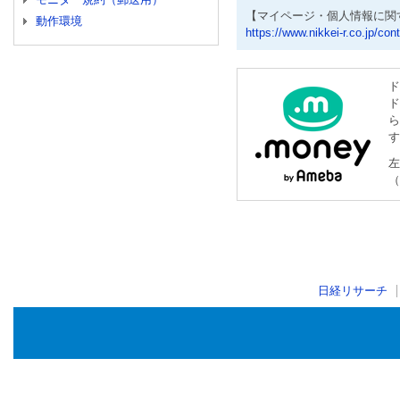
【マイページ・個人情報に関
動作環境
https://www.nikkei-r.co.jp/con
ド
ド
ら
す
左
（
日経リサーチ