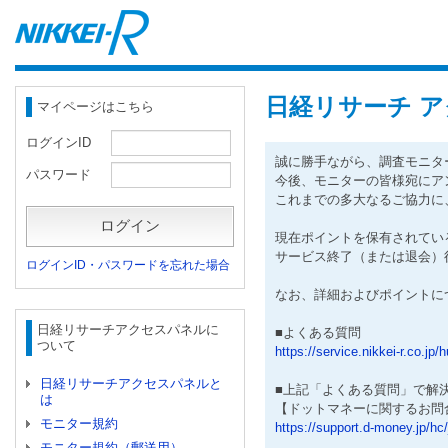
日経リサーチ 
マイページはこちら
ログインID
誠に勝手ながら、調査モニタ
パスワード
今後、モニターの皆様宛にア
これまでの多大なるご協力に
ログイン
現在ポイントを保有されてい
サービス終了（または退会）
ログインID・パスワードを忘れた場合
なお、詳細およびポイントに
日経リサーチアクセスパネルに
■よくある質問
ついて
https://service.nikkei-r.co.jp/
日経リサーチアクセスパネルと
■上記「よくある質問」で解
は
【ドットマネーに関するお問
モニター規約
https://support.d-money.jp/hc/
モニター規約（郵送用）